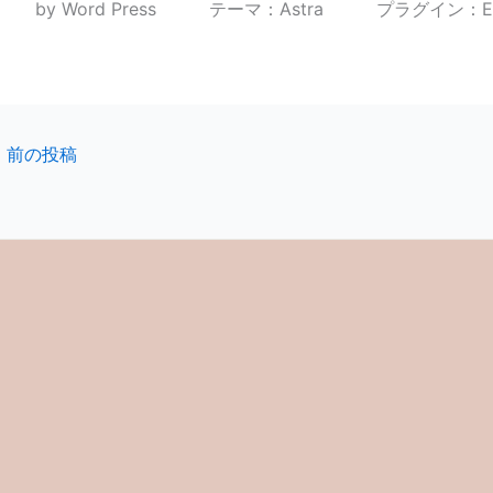
by Word Press テーマ：Astra プラグイン：E
←
前の投稿