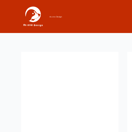
内
容
As one Design
を
ス
キ
ッ
プ